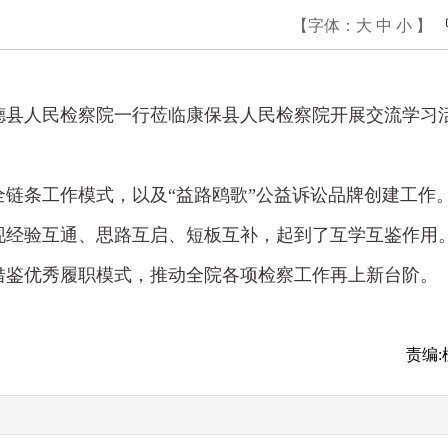
【字体：
大
中
小
】
德县人民检察院一行莅临康保县人民检察院开展交流学习
链条工作模式，以及“益路鸥歌”公益诉讼品牌创建工作
现经验互通、思路互启、短板互补，起到了互学互鉴作用
借鉴优秀履职模式，推动全院各项检察工作再上新台阶。
责编: