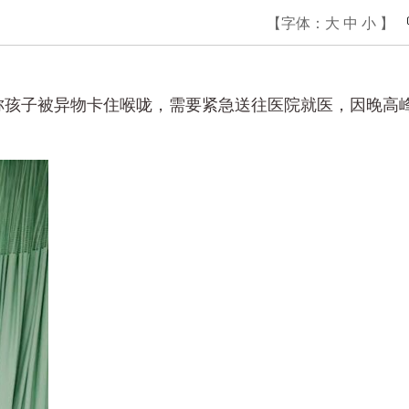
【字体：
大
中
小
】
，称孩子被异物卡住喉咙，需要紧急送往医院就医，因晚高