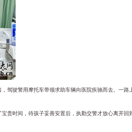
笛，驾驶警用摩托车带领求助车辆向医院疾驰而去。一路
得了宝贵时间，待孩子妥善安置后，执勤交警才放心离开回