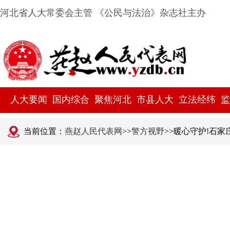
河北省人大常委会主管 《公民与法治》杂志社主办
人大要闻
国内综合
聚焦河北
市县人大
立法经纬
监
当前位置：
燕赵人民代表网
>>
警方视野
>>暖心守护!石家