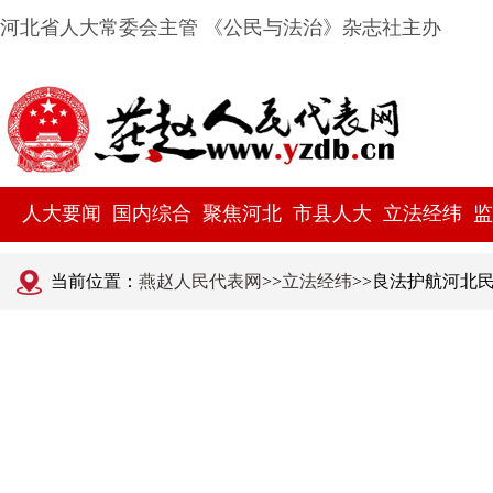
河北省人大常委会主管 《公民与法治》杂志社主办
人大要闻
国内综合
聚焦河北
市县人大
立法经纬
监
当前位置：
燕赵人民代表网
>>
立法经纬
>>良法护航河北民