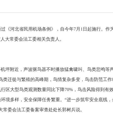
过《河北省民用机场条例》，自今年7月1日起施行。作
省人大常委会法工委相关负责人。
际机场停机坪附近，声波驱鸟器不时播放猛禽啸叫、鸟类悲鸣
鸟类迁徙与繁殖的高峰期，鸟情复杂多变，鸟击防范工作
行区大型鸟类观测数量同比下降70%，鸟击风险得到有
环境多样，安全保障任务繁重。“进一步筑牢安全底线，
大常委会法工委备案审查处处长郭树兵说。