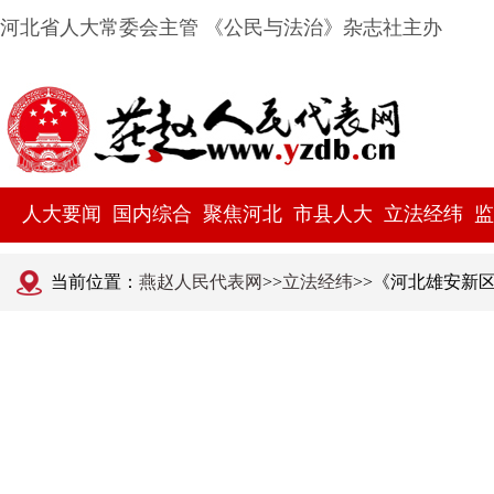
河北省人大常委会主管 《公民与法治》杂志社主办
人大要闻
国内综合
聚焦河北
市县人大
立法经纬
监
当前位置：
燕赵人民代表网
>>
立法经纬
>>《河北雄安新