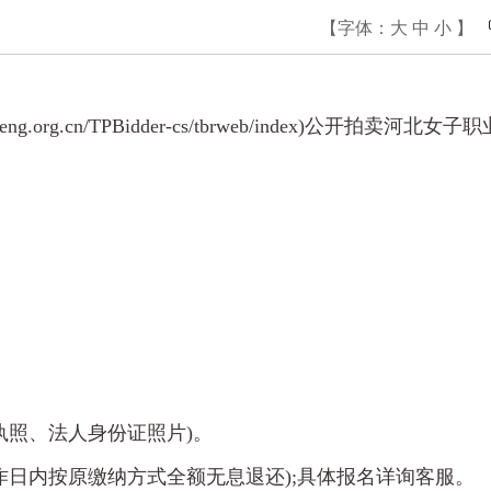
【字体：
大
中
小
】
cn/TPBidder-cs/tbrweb/index)公开拍卖河北女子
执照、法人身份证照片)。
工作日内按原缴纳方式全额无息退还);具体报名详询客服。