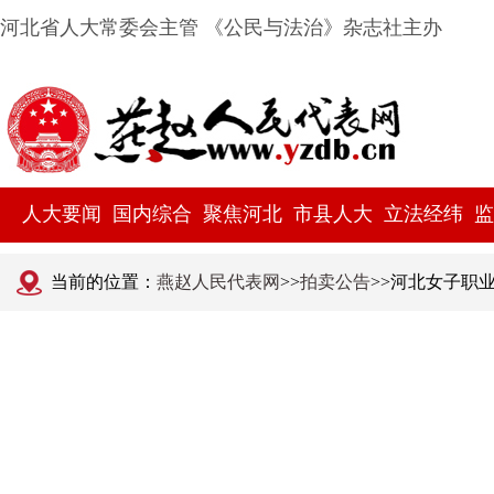
河北省人大常委会主管 《公民与法治》杂志社主办
人大要闻
国内综合
聚焦河北
市县人大
立法经纬
监
当前的位置：
燕赵人民代表网
>>
拍卖公告
>>河北女子职